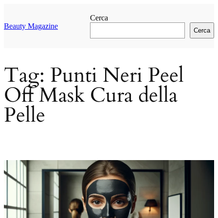
Vai
al
Cerca
contenuto
Beauty Magazine
Cerca
Tag:
Punti Neri Peel
Off Mask Cura della
Pelle