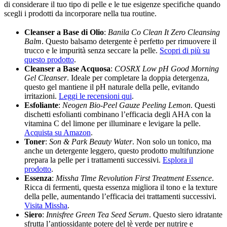
di considerare il tuo tipo di pelle e le tue esigenze specifiche quando
scegli i prodotti da incorporare nella tua routine.
Cleanser a Base di Olio
:
Banila Co Clean It Zero Cleansing
Balm
. Questo balsamo detergente è perfetto per rimuovere il
trucco e le impurità senza seccare la pelle.
Scopri di più su
questo prodotto
.
Cleanser a Base Acquosa
:
COSRX Low pH Good Morning
Gel Cleanser
. Ideale per completare la doppia detergenza,
questo gel mantiene il pH naturale della pelle, evitando
irritazioni.
Leggi le recensioni qui
.
Esfoliante
:
Neogen Bio-Peel Gauze Peeling Lemon
. Questi
dischetti esfolianti combinano l’efficacia degli AHA con la
vitamina C del limone per illuminare e levigare la pelle.
Acquista su Amazon
.
Toner
:
Son & Park Beauty Water
. Non solo un tonico, ma
anche un detergente leggero, questo prodotto multifunzione
prepara la pelle per i trattamenti successivi.
Esplora il
prodotto
.
Essenza
:
Missha Time Revolution First Treatment Essence
.
Ricca di fermenti, questa essenza migliora il tono e la texture
della pelle, aumentando l’efficacia dei trattamenti successivi.
Visita Missha
.
Siero
:
Innisfree Green Tea Seed Serum
. Questo siero idratante
sfrutta l’antiossidante potere del tè verde per nutrire e