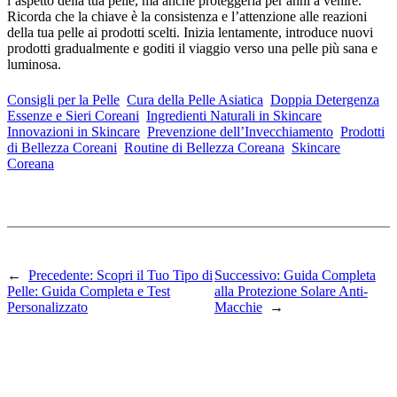
l’aspetto della tua pelle, ma anche proteggerla per anni a venire.
Ricorda che la chiave è la consistenza e l’attenzione alle reazioni
della tua pelle ai prodotti scelti. Inizia lentamente, introduce nuovi
prodotti gradualmente e goditi il viaggio verso una pelle più sana e
luminosa.
Consigli per la Pelle
Cura della Pelle Asiatica
Doppia Detergenza
Essenze e Sieri Coreani
Ingredienti Naturali in Skincare
Innovazioni in Skincare
Prevenzione dell’Invecchiamento
Prodotti
di Bellezza Coreani
Routine di Bellezza Coreana
Skincare
Coreana
←
Precedente:
Scopri il Tuo Tipo di
Successivo:
Guida Completa
Pelle: Guida Completa e Test
alla Protezione Solare Anti-
Personalizzato
Macchie
→