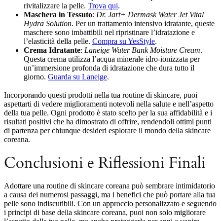
rivitalizzare la pelle.
Trova qui
.
Maschera in Tessuto
:
Dr. Jart+ Dermask Water Jet Vital
Hydra Solution
. Per un trattamento intensivo idratante, queste
maschere sono imbattibili nel ripristinare l’idratazione e
l’elasticità della pelle.
Compra su YesStyle
.
Crema Idratante
:
Laneige Water Bank Moisture Cream
.
Questa crema utilizza l’acqua minerale idro-ionizzata per
un’immersione profonda di idratazione che dura tutto il
giorno.
Guarda su Laneige
.
Incorporando questi prodotti nella tua routine di skincare, puoi
aspettarti di vedere miglioramenti notevoli nella salute e nell’aspetto
della tua pelle. Ogni prodotto è stato scelto per la sua affidabilità e i
risultati positivi che ha dimostrato di offrire, rendendoli ottimi punti
di partenza per chiunque desideri esplorare il mondo della skincare
coreana.
Conclusioni e Riflessioni Finali
Adottare una routine di skincare coreana può sembrare intimidatorio
a causa dei numerosi passaggi, ma i benefici che può portare alla tua
pelle sono indiscutibili. Con un approccio personalizzato e seguendo
i principi di base della skincare coreana, puoi non solo migliorare