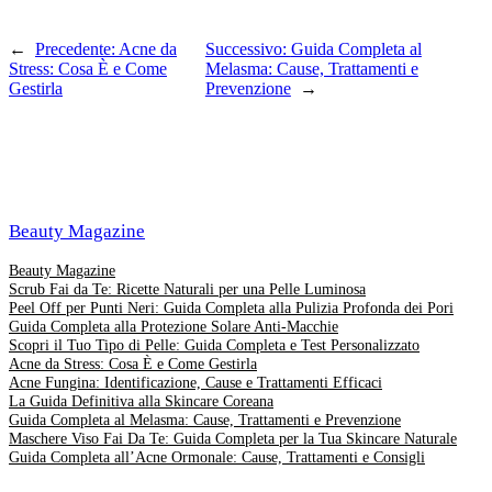
←
Precedente:
Acne da
Successivo:
Guida Completa al
Stress: Cosa È e Come
Melasma: Cause, Trattamenti e
Gestirla
Prevenzione
→
Beauty Magazine
Beauty Magazine
Scrub Fai da Te: Ricette Naturali per una Pelle Luminosa
Peel Off per Punti Neri: Guida Completa alla Pulizia Profonda dei Pori
Guida Completa alla Protezione Solare Anti-Macchie
Scopri il Tuo Tipo di Pelle: Guida Completa e Test Personalizzato
Acne da Stress: Cosa È e Come Gestirla
Acne Fungina: Identificazione, Cause e Trattamenti Efficaci
La Guida Definitiva alla Skincare Coreana
Guida Completa al Melasma: Cause, Trattamenti e Prevenzione
Maschere Viso Fai Da Te: Guida Completa per la Tua Skincare Naturale
Guida Completa all’Acne Ormonale: Cause, Trattamenti e Consigli